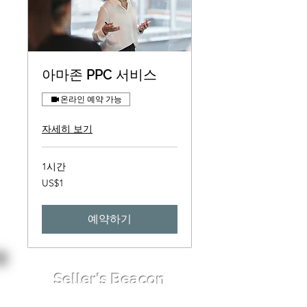
아마존 PPC 서비스
온라인 예약 가능
자세히 보기
1시간
1
US$1
미
국
달
러
예약하기
Seller's Beacon