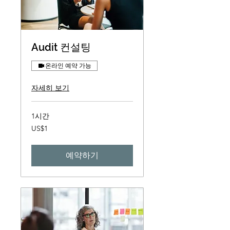
Audit 컨설팅
온라인 예약 가능
자세히 보기
1시간
1
US$1
미
국
달
러
예약하기