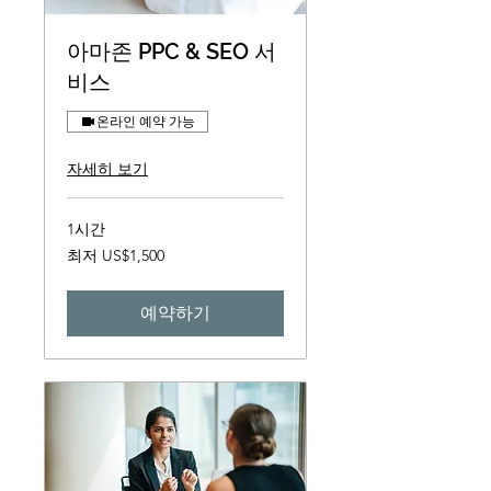
아마존 PPC & SEO 서
비스
온라인 예약 가능
자세히 보기
1시간
최
최저 US$1,500
저
1,500
미
국
예약하기
달
러