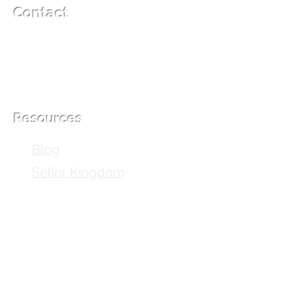
Contact
Info@coppertechsports.com
156 Paris Ave,
Northvale, NJ 07647
Resources
Blog
Seller Kingdom
©2024 by Seller's Beacon. All Rights Reserved.